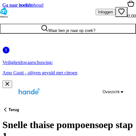
Ga naar hoofdinhoud
Ga naar zoeken
Inloggen
0.00
menu
Waar ben je naar op zoek?
Veiligheidswaarschuwing:
Amo Gusti - olijven gevuld met citroen
Overzicht
Terug
Snelle thaise pompoensoep stap