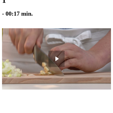
1
-
00:17
min.