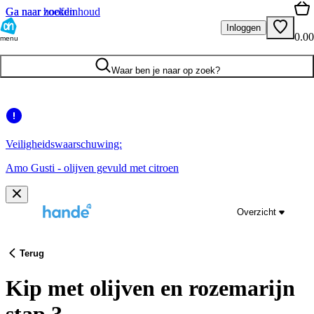
Ga naar hoofdinhoud
Ga naar zoeken
Inloggen
0.00
menu
Waar ben je naar op zoek?
Veiligheidswaarschuwing:
Amo Gusti - olijven gevuld met citroen
Overzicht
Terug
Kip met olijven en rozemarijn