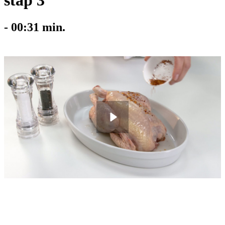
stap 3
-
00:31
min.