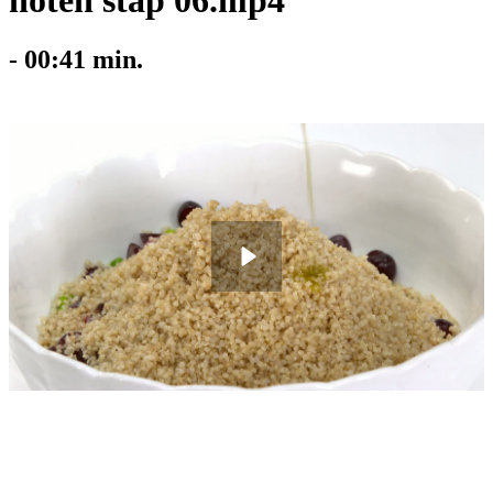
noten stap 06.mp4
-
00:41
min.