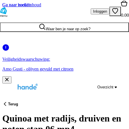
Ga naar hoofdinhoud
Ga naar zoeken
Inloggen
0.00
menu
Waar ben je naar op zoek?
Veiligheidswaarschuwing:
Amo Gusti - olijven gevuld met citroen
Overzicht
Terug
Quinoa met radijs, druiven en