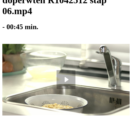
doperwten R1042512 stap
06.mp4
-
00:45
min.