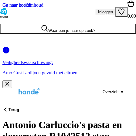
Ga naar hoofdinhoud
Ga naar zoeken
Inloggen
0.00
menu
Waar ben je naar op zoek?
Veiligheidswaarschuwing:
Amo Gusti - olijven gevuld met citroen
Overzicht
Terug
Antonio Carluccio's pasta en