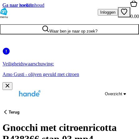
Ga naar hoofdinhoud
Ga naar zoeken
Inloggen
0.00
menu
Waar ben je naar op zoek?
Veiligheidswaarschuwing:
Amo Gusti - olijven gevuld met citroen
Overzicht
Terug
Gnocchi met citroenricotta