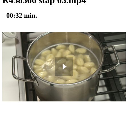
R438366 stap 03.mp4
-
00:32
min.