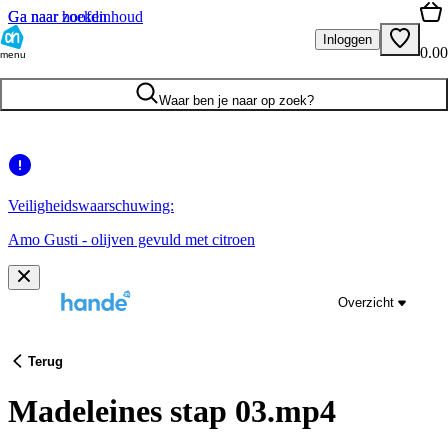
Ga naar hoofdinhoud
Ga naar zoeken
Inloggen
0.00
menu
Waar ben je naar op zoek?
Veiligheidswaarschuwing:
Amo Gusti - olijven gevuld met citroen
Overzicht
Terug
Madeleines stap 03.mp4