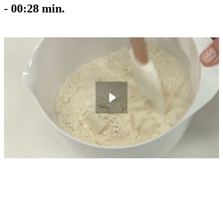
-
00:28
min.