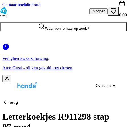
Ga naar hoofdinhoud
Ga naar zoeken
Inloggen
0.00
menu
Waar ben je naar op zoek?
Veiligheidswaarschuwing:
Amo Gusti - olijven gevuld met citroen
Overzicht
Terug
Letterkoekjes R911298 stap