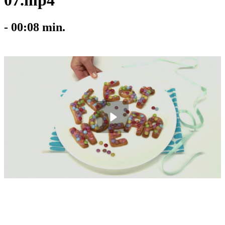
07.mp4
-
00:08
min.