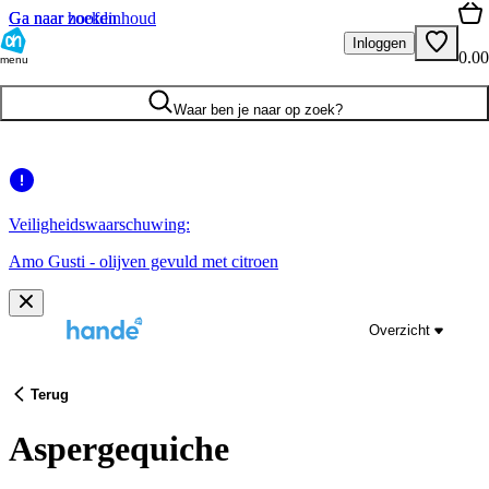
Ga naar hoofdinhoud
Ga naar zoeken
Inloggen
0.00
menu
Waar ben je naar op zoek?
Veiligheidswaarschuwing:
Amo Gusti - olijven gevuld met citroen
Overzicht
Terug
Aspergequiche