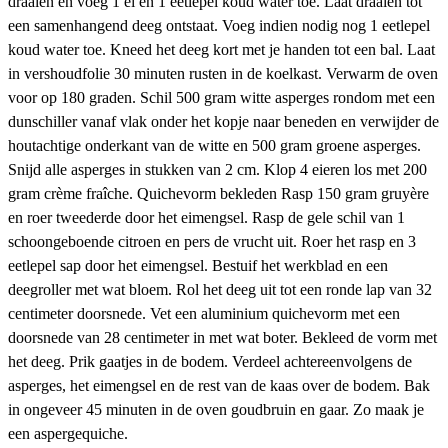
draaien en voeg 1 ei en 1 eetlepel koud water toe. Laat draaien tot
een samenhangend deeg ontstaat. Voeg indien nodig nog 1 eetlepel
koud water toe. Kneed het deeg kort met je handen tot een bal. Laat
in vershoudfolie 30 minuten rusten in de koelkast. Verwarm de oven
voor op 180 graden. Schil 500 gram witte asperges rondom met een
dunschiller vanaf vlak onder het kopje naar beneden en verwijder de
houtachtige onderkant van de witte en 500 gram groene asperges.
Snijd alle asperges in stukken van 2 cm. Klop 4 eieren los met 200
gram crème fraîche. Quichevorm bekleden Rasp 150 gram gruyère
en roer tweederde door het eimengsel. Rasp de gele schil van 1
schoongeboende citroen en pers de vrucht uit. Roer het rasp en 3
eetlepel sap door het eimengsel. Bestuif het werkblad en een
deegroller met wat bloem. Rol het deeg uit tot een ronde lap van 32
centimeter doorsnede. Vet een aluminium quichevorm met een
doorsnede van 28 centimeter in met wat boter. Bekleed de vorm met
het deeg. Prik gaatjes in de bodem. Verdeel achtereenvolgens de
asperges, het eimengsel en de rest van de kaas over de bodem. Bak
in ongeveer 45 minuten in de oven goudbruin en gaar. Zo maak je
een aspergequiche.