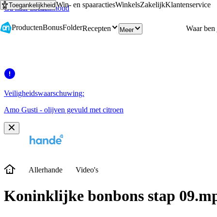
Win- en spaaracties
Winkels
Zakelijk
Klantenservice
Toegankelijkheid
Ga naar hoofdinhoud
Ga naar zoeken
Producten
Bonus
Folder
Recepten
Meer
Veiligheidswaarschuwing:
Amo Gusti - olijven gevuld met citroen
Allerhande
Video's
Koninklijke bonbons stap 09.m