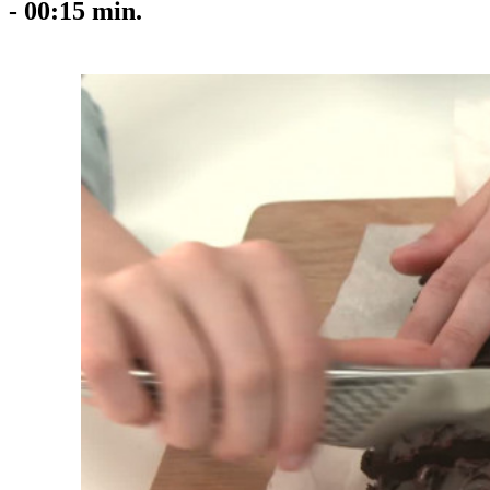
-
00:15
min.