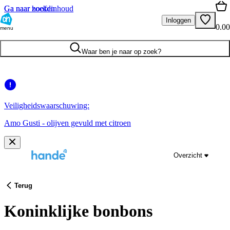
Ga naar hoofdinhoud
Ga naar zoeken
Inloggen
0.00
menu
Waar ben je naar op zoek?
Veiligheidswaarschuwing:
Amo Gusti - olijven gevuld met citroen
Overzicht
Terug
Koninklijke bonbons