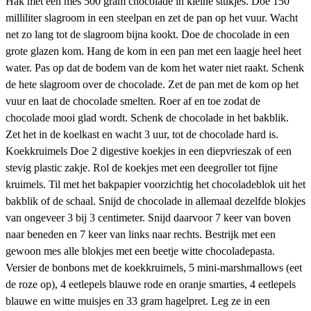
Hak met een mes 500 gram chocolade in kleine stukjes. Doe 150
milliliter slagroom in een steelpan en zet de pan op het vuur. Wacht
net zo lang tot de slagroom bijna kookt. Doe de chocolade in een
grote glazen kom. Hang de kom in een pan met een laagje heel heet
water. Pas op dat de bodem van de kom het water niet raakt. Schenk
de hete slagroom over de chocolade. Zet de pan met de kom op het
vuur en laat de chocolade smelten. Roer af en toe zodat de
chocolade mooi glad wordt. Schenk de chocolade in het bakblik.
Zet het in de koelkast en wacht 3 uur, tot de chocolade hard is.
Koekkruimels Doe 2 digestive koekjes in een diepvrieszak of een
stevig plastic zakje. Rol de koekjes met een deegroller tot fijne
kruimels. Til met het bakpapier voorzichtig het chocoladeblok uit het
bakblik of de schaal. Snijd de chocolade in allemaal dezelfde blokjes
van ongeveer 3 bij 3 centimeter. Snijd daarvoor 7 keer van boven
naar beneden en 7 keer van links naar rechts. Bestrijk met een
gewoon mes alle blokjes met een beetje witte chocoladepasta.
Versier de bonbons met de koekkruimels, 5 mini-marshmallows (eet
de roze op), 4 eetlepels blauwe rode en oranje smarties, 4 eetlepels
blauwe en witte muisjes en 33 gram hagelpret. Leg ze in een