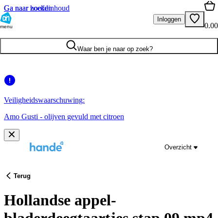
Ga naar hoofdinhoud
Ga naar zoeken
Inloggen
0.00
menu
Waar ben je naar op zoek?
Veiligheidswaarschuwing:
Amo Gusti - olijven gevuld met citroen
Overzicht
Terug
Hollandse appel-