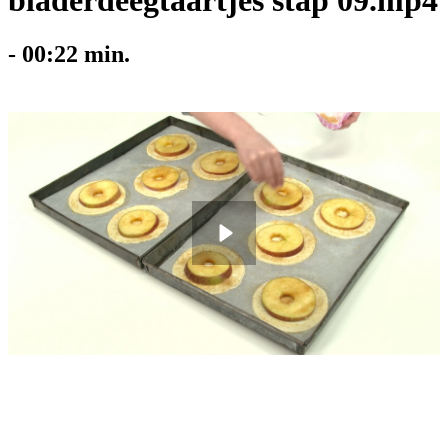
bladerdeegtaartjes stap 09.mp4
-
00:22
min.