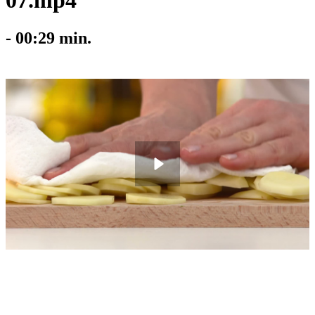
07.mp4
-
00:29
min.