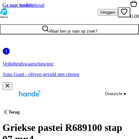
Ga naar hoofdinhoud
Ga naar zoeken
Inloggen
0.00
menu
Waar ben je naar op zoek?
Veiligheidswaarschuwing:
Amo Gusti - olijven gevuld met citroen
Overzicht
Terug
Griekse pastei R689100 stap