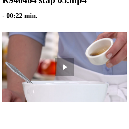
R940464 stap 05.mp4
-
00:22
min.