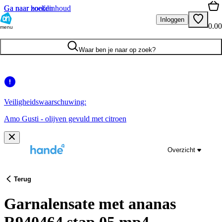
Ga naar hoofdinhoud
Ga naar zoeken
Inloggen
0.00
menu
Waar ben je naar op zoek?
Veiligheidswaarschuwing:
Amo Gusti - olijven gevuld met citroen
Overzicht
Terug
Garnalensate met ananas