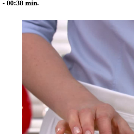
-
00:38
min.