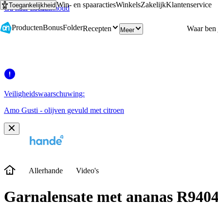
Win- en spaaracties
Winkels
Zakelijk
Klantenservice
Toegankelijkheid
Ga naar hoofdinhoud
Ga naar zoeken
Producten
Bonus
Folder
Recepten
Meer
Veiligheidswaarschuwing:
Amo Gusti - olijven gevuld met citroen
Allerhande
Video's
Garnalensate met ananas R9404