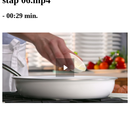
stap 06.mp4
-
00:29
min.