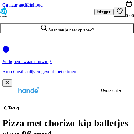
Ga naar hoofdinhoud
Ga naar zoeken
Inloggen
0.00
menu
Waar ben je naar op zoek?
Veiligheidswaarschuwing:
Amo Gusti - olijven gevuld met citroen
Overzicht
Terug
Pizza met chorizo-kip balletjes