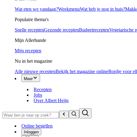
Wat eten we vandaag?
Weekmenu
Wat heb je nog in huis?
Makke
Populaire thema's
Snelle recepten
Gezonde recepten
Budgetrecepten
Vegetarische 
Mijn Allerhande
Mijn recepten
Nu in het magazine
Alle nieuwe recepten
Bekijk het magazine online
Bordje voor el
Meer
Recepten
Jobs
Over Albert Heijn
Online bestellen
Inloggen