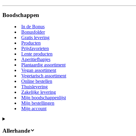
Boodschappen
In de Bonus
Bonusfolder
Gratis levering
Producten
Prijsfavorieten
Lente producten
Aperitiefhapjes
Plantaardig assortiment
Vegan assortiment
Vegetarisch assortiment
Online bestellen
Thuislevering
Zakelijke levering
Mijn boodschappenlijst
Mijn bestellingen
Mijn account
Allerhande