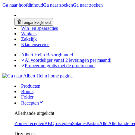
Ga naar hoofdinhoud
Ga naar zoeken
Ga naar zoeken
Toegankelijkheid
Win- en spaaracties
Winkels
Zakelijk
Klantenservice
Albert Heijn Bezorgbundel
Al voordeliger vanaf 2 leveringen per maand!
Probeer nu gratis met de proefmaand
Producten
Bonus
Folder
Recepten
Allerhande uitgelicht
Zomer recepten
BBQ-recepten
Salades
Pasta's
Alle Allerhande re
Deze week