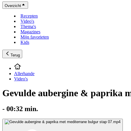
Overzicht
Recepten
Video's
Thema's
Magazines
Mijn favorieten
Kids
Terug
Allerhande
Video's
Gevulde aubergine & paprika m
-
00:32
min.