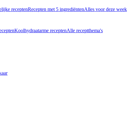
lijke recepten
Recepten met 5 ingrediënten
Alles voor deze week
recepten
Koolhydraatarme recepten
Alle receptthema's
kaar