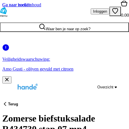
Ga naar hoofdinhoud
Ga naar zoeken
Inloggen
0.00
menu
Waar ben je naar op zoek?
Veiligheidswaarschuwing:
Amo Gusti - olijven gevuld met citroen
Overzicht
Terug
Zomerse biefstuksalade