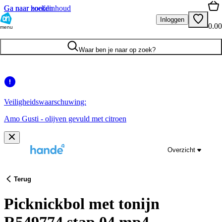
Ga naar hoofdinhoud
Ga naar zoeken
Inloggen
0.00
menu
Waar ben je naar op zoek?
Veiligheidswaarschuwing:
Amo Gusti - olijven gevuld met citroen
Overzicht
Terug
Picknickbol met tonijn