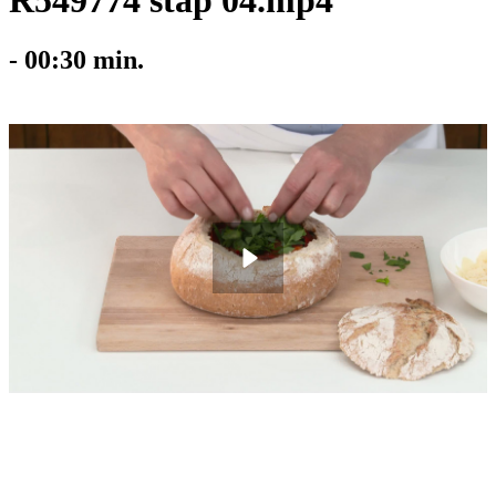
R549774 stap 04.mp4
-
00:30
min.