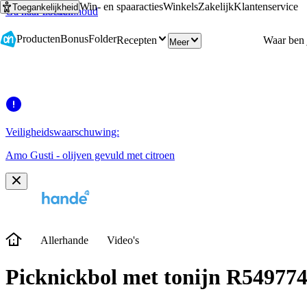
Win- en spaaracties
Winkels
Zakelijk
Klantenservice
Toegankelijkheid
Ga naar hoofdinhoud
Ga naar zoeken
Producten
Bonus
Folder
Recepten
Meer
Veiligheidswaarschuwing:
Amo Gusti - olijven gevuld met citroen
Allerhande
Video's
Picknickbol met tonijn R549774