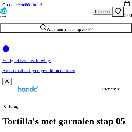
Ga naar hoofdinhoud
Ga naar zoeken
Inloggen
0.00
menu
Waar ben je naar op zoek?
Veiligheidswaarschuwing:
Amo Gusti - olijven gevuld met citroen
Overzicht
Terug
Tortilla's met garnalen stap 05