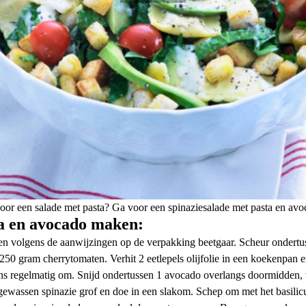
voor een salade met pasta? Ga voor een spinaziesalade met pasta en avo
ta en avocado maken:
en volgens de aanwijzingen op de verpakking beetgaar. Scheur ondertus
 250 gram cherrytomaten. Verhit 2 eetlepels olijfolie in een koekenpan 
s regelmatig om. Snijd ondertussen 1 avocado overlangs doormidden, ver
gewassen spinazie grof en doe in een slakom. Schep om met het basilicu