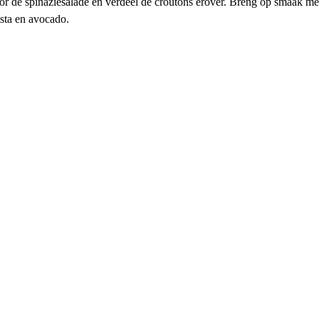
r de spinaziesalade en verdeel de croutons erover. Breng op smaak me
sta en avocado.