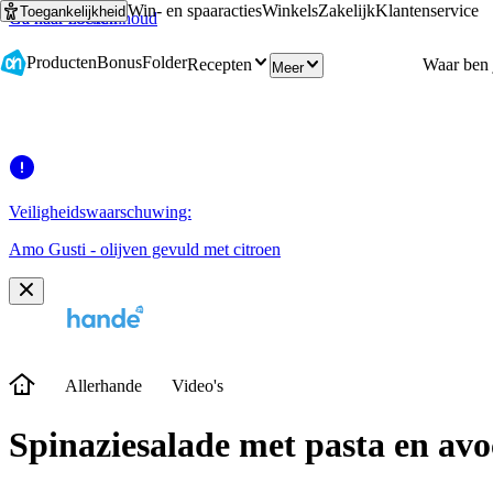
Win- en spaaracties
Winkels
Zakelijk
Klantenservice
Toegankelijkheid
Ga naar hoofdinhoud
Ga naar zoeken
Producten
Bonus
Folder
Recepten
Meer
Veiligheidswaarschuwing:
Amo Gusti - olijven gevuld met citroen
Allerhande
Video's
Spinaziesalade met pasta en av