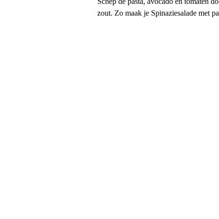
Schep de pasta, avocado en tomaten doo
zout. Zo maak je Spinaziesalade met pa