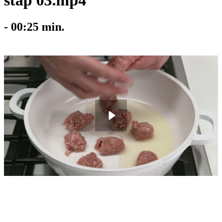
stap 03.mp4
-
00:25
min.