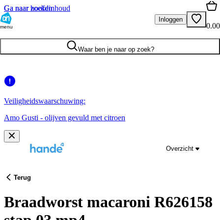
Ga naar hoofdinhoud
Ga naar zoeken
Inloggen
0.00
menu
Waar ben je naar op zoek?
Veiligheidswaarschuwing:
Amo Gusti - olijven gevuld met citroen
Overzicht
Terug
Braadworst macaroni R626158