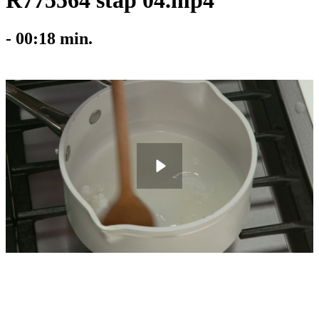
R775564 stap 04.mp4
-
00:18
min.