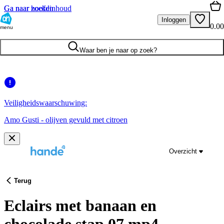
Ga naar hoofdinhoud
Ga naar zoeken
Inloggen
0.00
menu
Waar ben je naar op zoek?
Veiligheidswaarschuwing:
Amo Gusti - olijven gevuld met citroen
Overzicht
Terug
Eclairs met banaan en