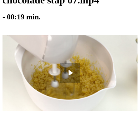
chocolade stap 07.mp4
-
00:19
min.