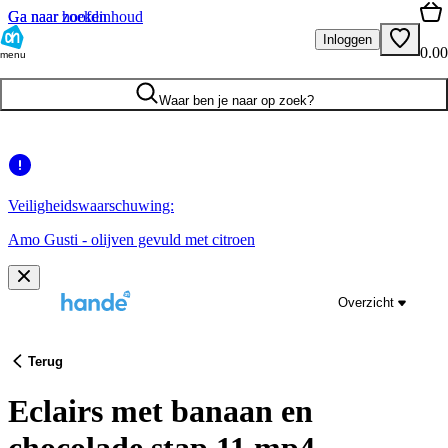
Ga naar hoofdinhoud
Ga naar zoeken
Inloggen
0.00
menu
Waar ben je naar op zoek?
Veiligheidswaarschuwing:
Amo Gusti - olijven gevuld met citroen
Overzicht
Terug
Eclairs met banaan en