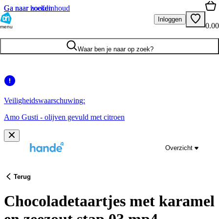
Ga naar hoofdinhoud
Ga naar zoeken
Inloggen
0.00
menu
Waar ben je naar op zoek?
Veiligheidswaarschuwing:
Amo Gusti - olijven gevuld met citroen
Overzicht
Terug
Chocoladetaartjes met karamel