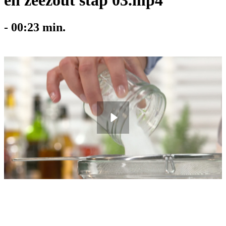
en zeezout stap 03.mp4
-
00:23
min.