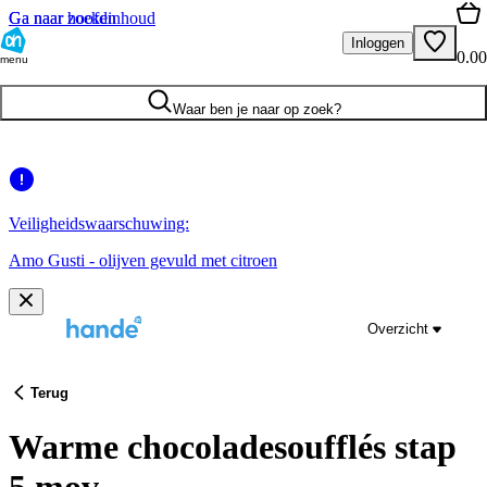
Ga naar hoofdinhoud
Ga naar zoeken
Inloggen
0.00
menu
Waar ben je naar op zoek?
Veiligheidswaarschuwing:
Amo Gusti - olijven gevuld met citroen
Overzicht
Terug
Warme chocoladesoufflés stap