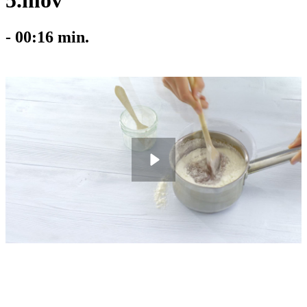
5.mov
-
00:16
min.