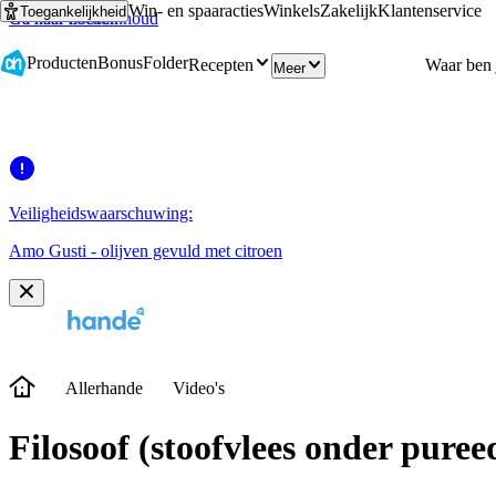
Win- en spaaracties
Winkels
Zakelijk
Klantenservice
Toegankelijkheid
Ga naar hoofdinhoud
Ga naar zoeken
Producten
Bonus
Folder
Recepten
Meer
Veiligheidswaarschuwing:
Amo Gusti - olijven gevuld met citroen
Allerhande
Video's
Filosoof (stoofvlees onder pure