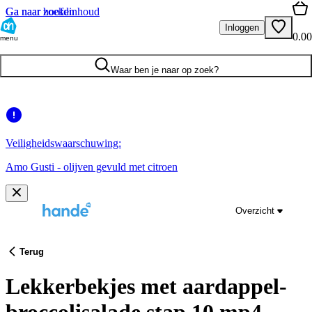
Ga naar hoofdinhoud
Ga naar zoeken
Inloggen
0.00
menu
Waar ben je naar op zoek?
Veiligheidswaarschuwing:
Amo Gusti - olijven gevuld met citroen
Overzicht
Terug
Lekkerbekjes met aardappel-