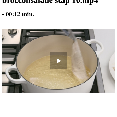
broccolisalade stap 10.mp4
-
00:12
min.