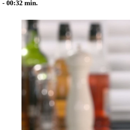
-
00:32
min.