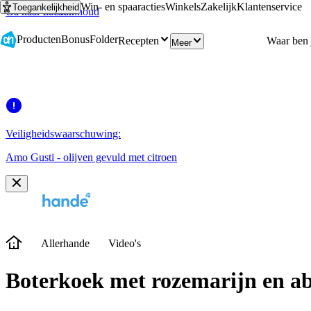
Win- en spaaracties
Winkels
Zakelijk
Klantenservice
Toegankelijkheid
Ga naar hoofdinhoud
Ga naar zoeken
Producten
Bonus
Folder
Recepten
Meer
Veiligheidswaarschuwing:
Amo Gusti - olijven gevuld met citroen
Allerhande
Video's
Boterkoek met rozemarijn en a