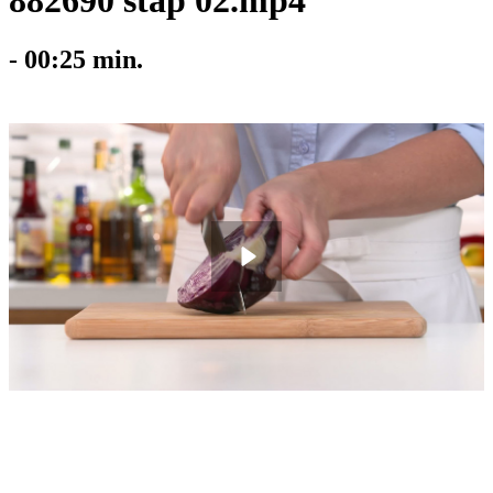
882690 stap 02.mp4
-
00:25
min.