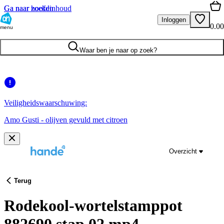
Ga naar hoofdinhoud
Ga naar zoeken
Inloggen
0.00
menu
Waar ben je naar op zoek?
Veiligheidswaarschuwing:
Amo Gusti - olijven gevuld met citroen
Overzicht
Terug
Rodekool-wortelstamppot