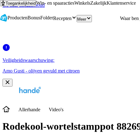
Win- en spaaracties
Winkels
Zakelijk
Klantenservice
Toegankelijkheid
Ga naar hoofdinhoud
Ga naar zoeken
Producten
Bonus
Folder
Recepten
Meer
Veiligheidswaarschuwing:
Amo Gusti - olijven gevuld met citroen
Allerhande
Video's
Rodekool-wortelstamppot 88269