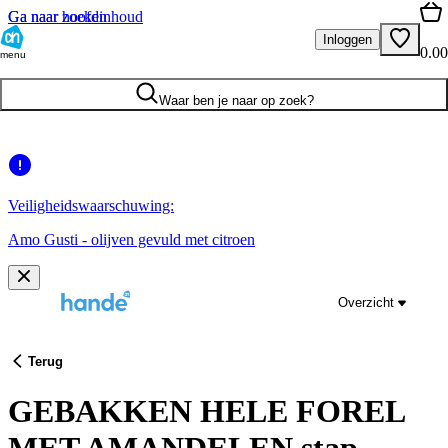
Ga naar hoofdinhoud
Ga naar zoeken
Inloggen
0.00
menu
Waar ben je naar op zoek?
Veiligheidswaarschuwing:
Amo Gusti - olijven gevuld met citroen
Overzicht
Terug
GEBAKKEN HELE FOREL