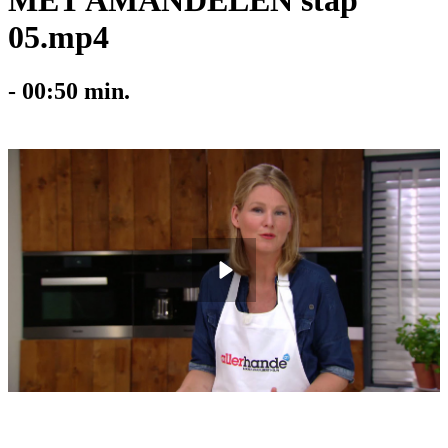
MET AMANDELEN stap
05.mp4
-
00:50
min.