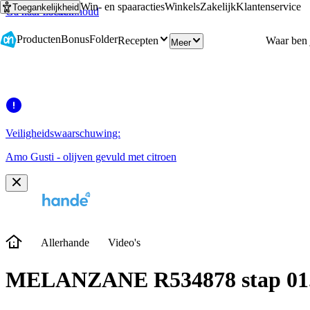
Win- en spaaracties
Winkels
Zakelijk
Klantenservice
Toegankelijkheid
Ga naar hoofdinhoud
Ga naar zoeken
Producten
Bonus
Folder
Recepten
Meer
Veiligheidswaarschuwing:
Amo Gusti - olijven gevuld met citroen
Allerhande
Video's
MELANZANE R534878 stap 01