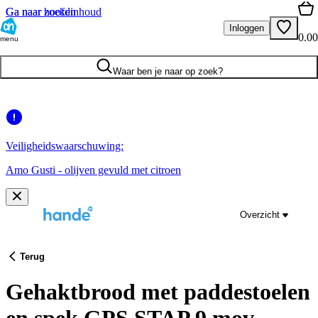
Ga naar hoofdinhoud
Ga naar zoeken
Inloggen
0.00
menu
Waar ben je naar op zoek?
Veiligheidswaarschuwing:
Amo Gusti - olijven gevuld met citroen
Overzicht
Terug
Gehaktbrood met paddestoelen