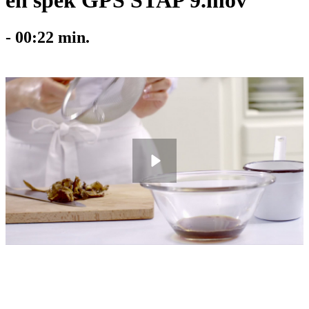
en spek GPS STAP 9.mov
-
00:22
min.