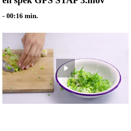
en spek GPS STAP 3.mov
-
00:16
min.