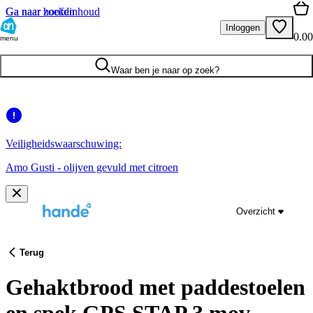
Ga naar hoofdinhoud
Ga naar zoeken
Inloggen
0.00
menu
Waar ben je naar op zoek?
Veiligheidswaarschuwing:
Amo Gusti - olijven gevuld met citroen
Overzicht
Terug
Gehaktbrood met paddestoelen