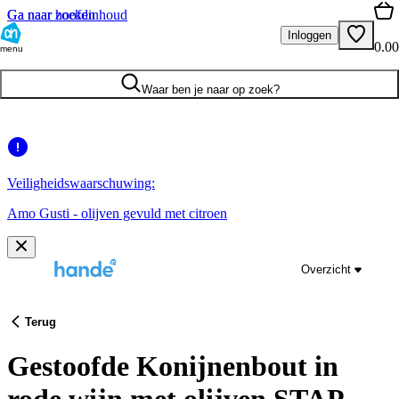
Ga naar hoofdinhoud
Ga naar zoeken
Inloggen
0.00
menu
Waar ben je naar op zoek?
Veiligheidswaarschuwing:
Amo Gusti - olijven gevuld met citroen
Overzicht
Terug
Gestoofde Konijnenbout in