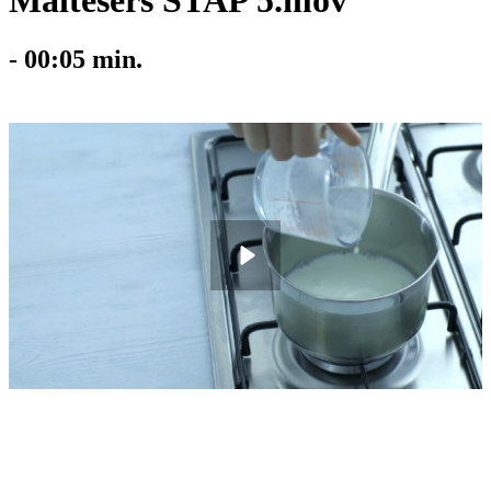
Maltesers STAP 5.mov
-
00:05
min.