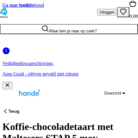
Ga naar hoofdinhoud
Ga naar zoeken
Inloggen
0.00
menu
Waar ben je naar op zoek?
Veiligheidswaarschuwing:
Amo Gusti - olijven gevuld met citroen
Overzicht
Terug
Koffie-chocoladetaart met