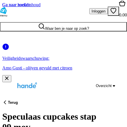
Ga naar hoofdinhoud
Ga naar zoeken
Inloggen
0.00
menu
Waar ben je naar op zoek?
Veiligheidswaarschuwing:
Amo Gusti - olijven gevuld met citroen
Overzicht
Terug
Speculaas cupcakes stap