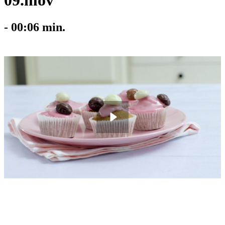
09.mov
-
00:06
min.