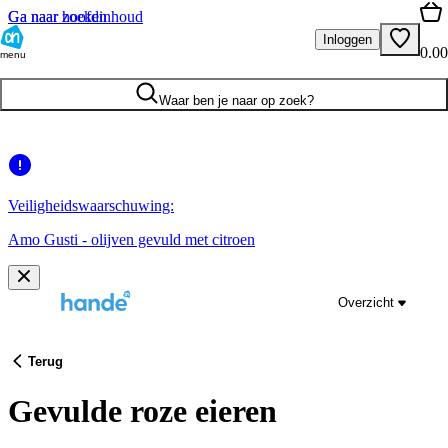
Ga naar hoofdinhoud
Ga naar zoeken
Inloggen
0.00
menu
Waar ben je naar op zoek?
Veiligheidswaarschuwing:
Amo Gusti - olijven gevuld met citroen
Overzicht
Terug
Gevulde roze eieren