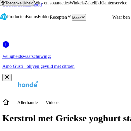
Win- en spaaracties
Winkels
Zakelijk
Klantenservice
Toegankelijkheid
Ga naar hoofdinhoud
Ga naar zoeken
Producten
Bonus
Folder
Recepten
Meer
Veiligheidswaarschuwing:
Amo Gusti - olijven gevuld met citroen
Allerhande
Video's
Kerstrol met Griekse yoghurt s