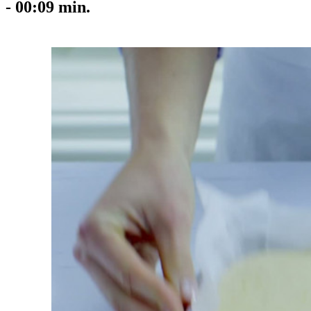
-
00:09
min.