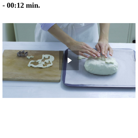
-
00:12
min.