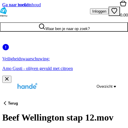
Ga naar hoofdinhoud
Ga naar zoeken
Inloggen
0.00
menu
Waar ben je naar op zoek?
Veiligheidswaarschuwing:
Amo Gusti - olijven gevuld met citroen
Overzicht
Terug
Beef Wellington stap 12.mov