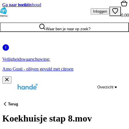
Ga naar hoofdinhoud
Ga naar zoeken
Inloggen
0.00
menu
Waar ben je naar op zoek?
Veiligheidswaarschuwing:
Amo Gusti - olijven gevuld met citroen
Overzicht
Terug
Koekhuisje stap 8.mov