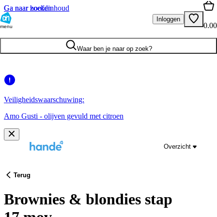
Ga naar hoofdinhoud
Ga naar zoeken
Inloggen
0.00
menu
Waar ben je naar op zoek?
Veiligheidswaarschuwing:
Amo Gusti - olijven gevuld met citroen
Overzicht
Terug
Brownies & blondies stap