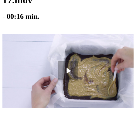
17.mov
-
00:16
min.