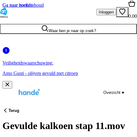
Ga naar hoofdinhoud
Ga naar zoeken
Inloggen
0.00
menu
Waar ben je naar op zoek?
Veiligheidswaarschuwing:
Amo Gusti - olijven gevuld met citroen
Overzicht
Terug
Gevulde kalkoen stap 11.mov