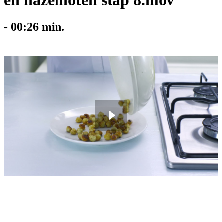
en hazelnoten stap 8.mov
-
00:26
min.