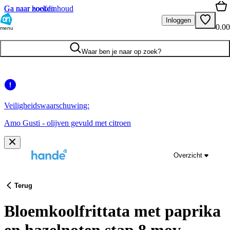
Ga naar hoofdinhoud
Ga naar zoeken
Inloggen
0.00
menu
Waar ben je naar op zoek?
Veiligheidswaarschuwing:
Amo Gusti - olijven gevuld met citroen
Overzicht
Terug
Bloemkoolfrittata met paprika