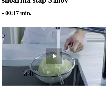
shoarma stap 3.mov
-
00:17
min.