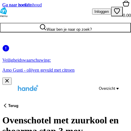
Ga naar hoofdinhoud
Ga naar zoeken
Inloggen
0.00
menu
Waar ben je naar op zoek?
Veiligheidswaarschuwing:
Amo Gusti - olijven gevuld met citroen
Overzicht
Terug
Ovenschotel met zuurkool en