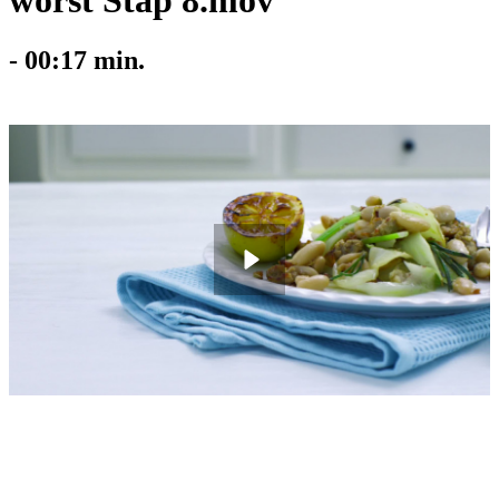
worst Stap 8.mov
-
00:17
min.