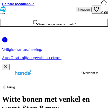
Ga naar hoofdinhoud
Ga naar zoeken
Inloggen
0.00
menu
Waar ben je naar op zoek?
Veiligheidswaarschuwing:
Amo Gusti - olijven gevuld met citroen
Overzicht
Terug
Witte bonen met venkel en