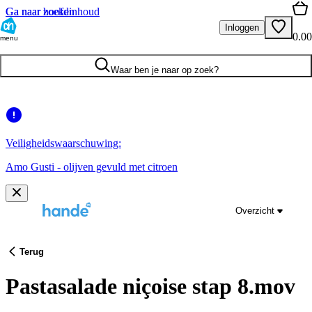
Ga naar hoofdinhoud
Ga naar zoeken
Inloggen
0.00
menu
Waar ben je naar op zoek?
Veiligheidswaarschuwing:
Amo Gusti - olijven gevuld met citroen
Overzicht
Terug
Pastasalade niçoise stap 8.mov