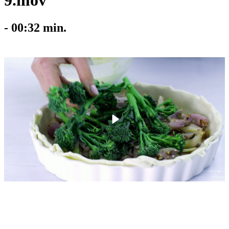
9.mov
-
00:32
min.