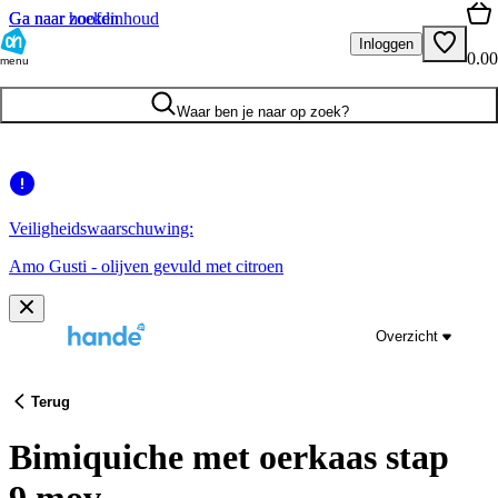
Ga naar hoofdinhoud
Ga naar zoeken
Inloggen
0.00
menu
Waar ben je naar op zoek?
Veiligheidswaarschuwing:
Amo Gusti - olijven gevuld met citroen
Overzicht
Terug
Bimiquiche met oerkaas stap